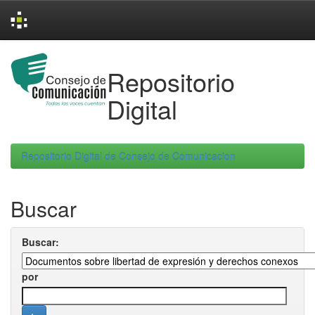
Skip
navigation
Repositorio
Digital
Repositorio Digital de Consejo de Comunicacion
Buscar
Buscar:
por