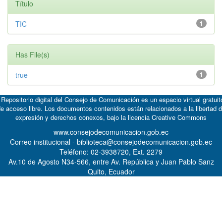
Título
TIC
1
Has File(s)
true
1
 Repositorio digital del Consejo de Comunicación es un espacio virtual gratuit
e acceso libre. Los documentos contenidos están relacionados a la libertad 
expresión y derechos conexos, bajo la licencia
Creative Commons
www.consejodecomunicacion.gob.ec
Correo institucional - biblioteca@consejodecomunicacion.gob.ec
Teléfono: 02-3938720, Ext. 2279
Av.10 de Agosto N34-566, entre Av. República y Juan Pablo Sanz
Quito, Ecuador