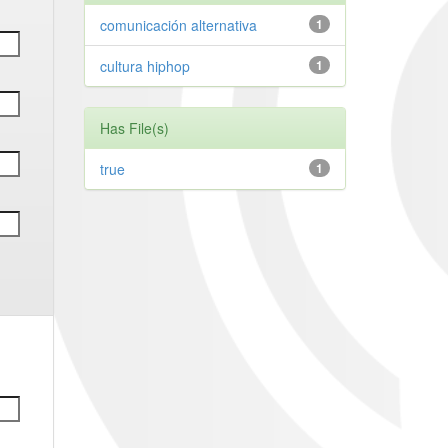
comunicación alternativa
1
cultura hiphop
1
Has File(s)
true
1