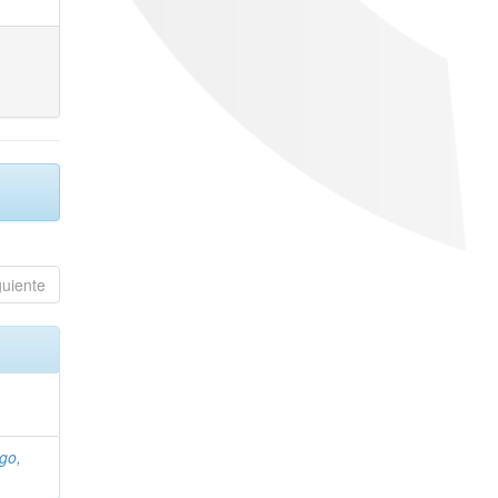
guiente
go,