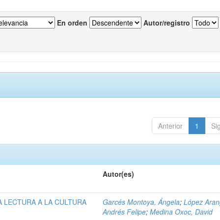
En orden
Autor/registro
Anterior
1
Si
Autor(es)
A LECTURA A LA CULTURA
Garcés Montoya, Ángela
;
López Aran
Andrés Felipe
;
Medina Oxoc, David