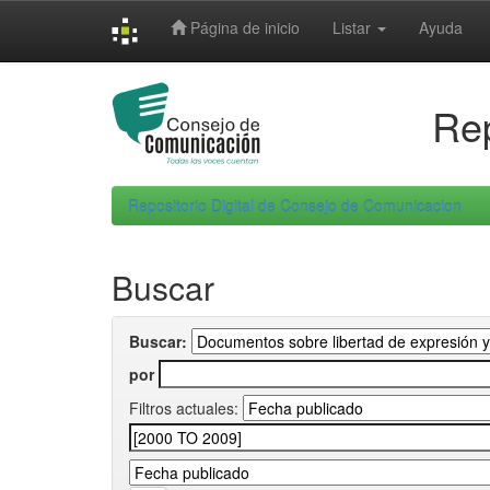
Skip
Página de inicio
Listar
Ayuda
navigation
Rep
Repositorio Digital de Consejo de Comunicacion
Buscar
Buscar:
por
Filtros actuales: