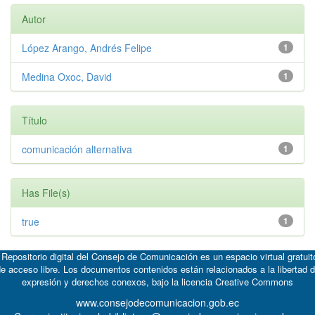
Autor
López Arango, Andrés Felipe
1
Medina Oxoc, David
1
Título
comunicación alternativa
1
Has File(s)
true
1
 Repositorio digital del Consejo de Comunicación es un espacio virtual gratuit
e acceso libre. Los documentos contenidos están relacionados a la libertad 
expresión y derechos conexos, bajo la licencia
Creative Commons
www.consejodecomunicacion.gob.ec