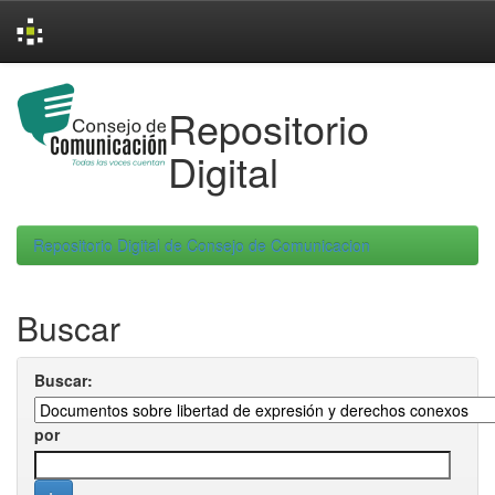
Skip
navigation
Repositorio
Digital
Repositorio Digital de Consejo de Comunicacion
Buscar
Buscar:
por