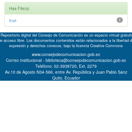
Has File(s)
true
1
 Repositorio digital del Consejo de Comunicación es un espacio virtual gratuit
e acceso libre. Los documentos contenidos están relacionados a la libertad 
expresión y derechos conexos, bajo la licencia
Creative Commons
www.consejodecomunicacion.gob.ec
Correo institucional - biblioteca@consejodecomunicacion.gob.ec
Teléfono: 02-3938720, Ext. 2279
Av.10 de Agosto N34-566, entre Av. República y Juan Pablo Sanz
Quito, Ecuador