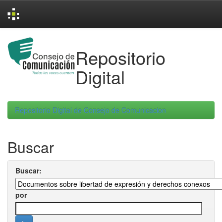
Skip
navigation
Repositorio
Digital
Repositorio Digital de Consejo de Comunicacion
Buscar
Buscar:
por