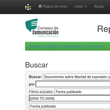
Skip
Página de inicio
Listar
Ayuda
navigation
Rep
Repositorio Digital de Consejo de Comunicacion
Buscar
Buscar:
por
Filtros actuales: