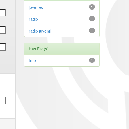
jóvenes
1
radio
1
radio juvenil
1
Has File(s)
true
1