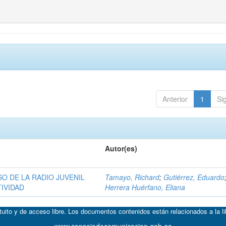
Anterior
1
Si
Autor(es)
O DE LA RADIO JUVENIL
Tamayo, Richard
;
Gutiérrez, Eduardo
TIVIDAD
Herrera Huérfano, Eliana
atuito y de acceso libre. Los documentos contenidos están relacionados a la l