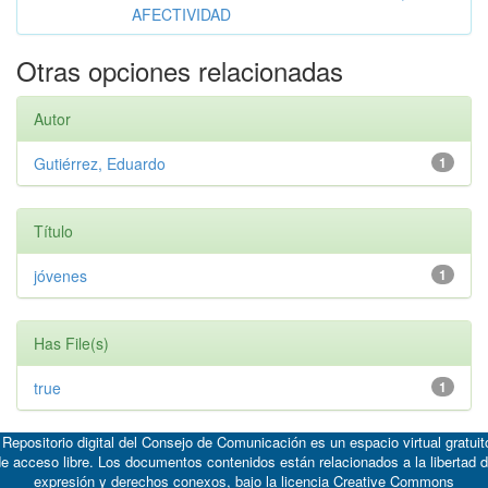
AFECTIVIDAD
Otras opciones relacionadas
Autor
Gutiérrez, Eduardo
1
Título
jóvenes
1
Has File(s)
true
1
 Repositorio digital del Consejo de Comunicación es un espacio virtual gratuit
e acceso libre. Los documentos contenidos están relacionados a la libertad 
expresión y derechos conexos, bajo la licencia
Creative Commons