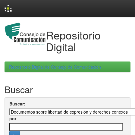
Skip
navigation
Repositorio
Digital
Repositorio Digital de Consejo de Comunicacion
Buscar
Buscar:
por