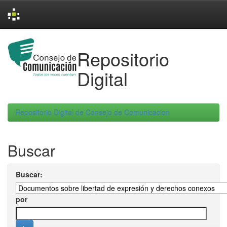
Skip
navigation
Repositorio
Digital
Repositorio Digital de Consejo de Comunicacion
Buscar
Buscar:
por