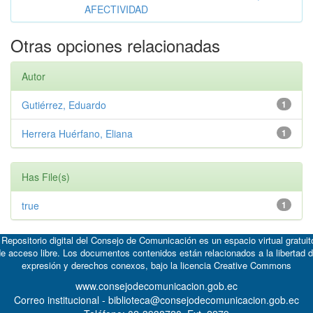
AFECTIVIDAD
Otras opciones relacionadas
Autor
Gutiérrez, Eduardo
1
Herrera Huérfano, Eliana
1
Has File(s)
true
1
 Repositorio digital del Consejo de Comunicación es un espacio virtual gratuit
e acceso libre. Los documentos contenidos están relacionados a la libertad 
expresión y derechos conexos, bajo la licencia
Creative Commons
www.consejodecomunicacion.gob.ec
Correo institucional - biblioteca@consejodecomunicacion.gob.ec