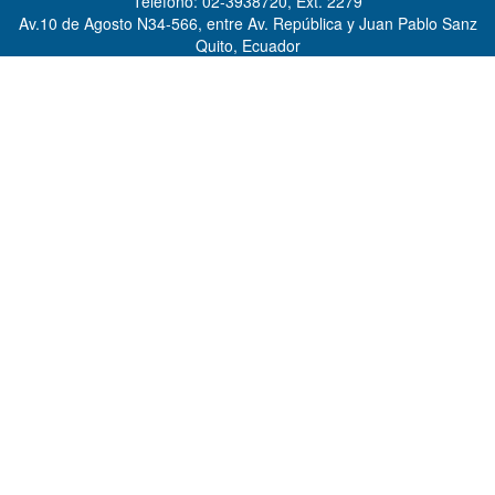
Teléfono: 02-3938720, Ext. 2279
Av.10 de Agosto N34-566, entre Av. República y Juan Pablo Sanz
Quito, Ecuador