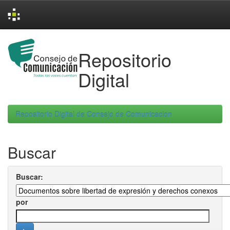
Skip
navigation
Repositorio
Digital
Repositorio Digital de Consejo de Comunicacion
Buscar
Buscar:
por