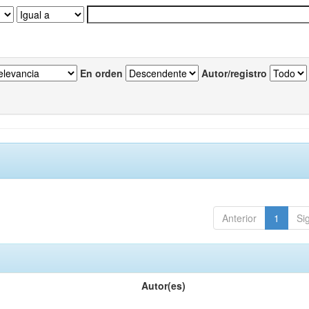
En orden
Autor/registro
Anterior
1
Si
Autor(es)