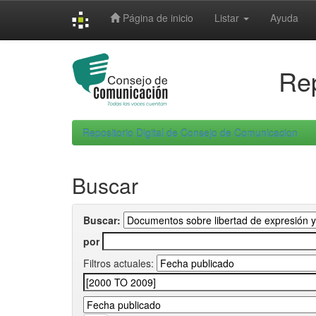
Skip
Página de inicio
Listar
Ayuda
navigation
Rep
Repositorio Digital de Consejo de Comunicacion
Buscar
Buscar:
por
Filtros actuales: