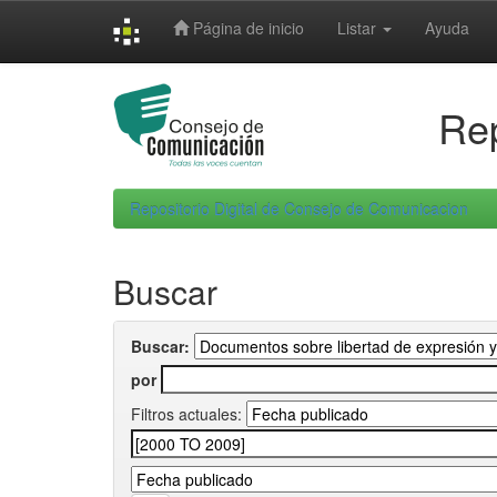
Skip
Página de inicio
Listar
Ayuda
navigation
Rep
Repositorio Digital de Consejo de Comunicacion
Buscar
Buscar:
por
Filtros actuales: