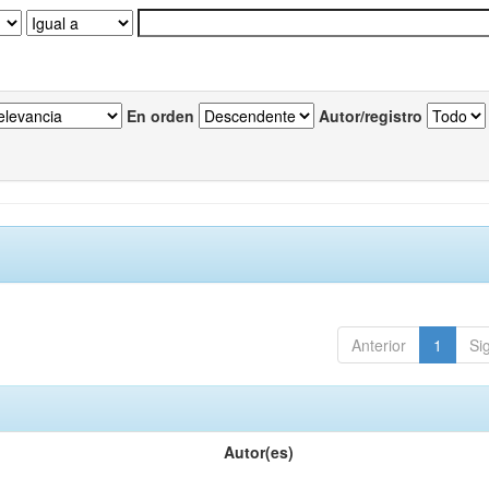
En orden
Autor/registro
Anterior
1
Si
Autor(es)