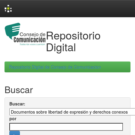
Skip
navigation
Repositorio
Digital
Repositorio Digital de Consejo de Comunicacion
Buscar
Buscar:
por