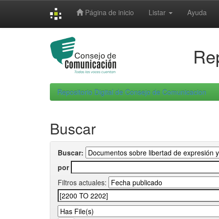
Skip
Página de inicio
Listar
Ayuda
navigation
Rep
Repositorio Digital de Consejo de Comunicacion
Buscar
Buscar:
por
Filtros actuales: