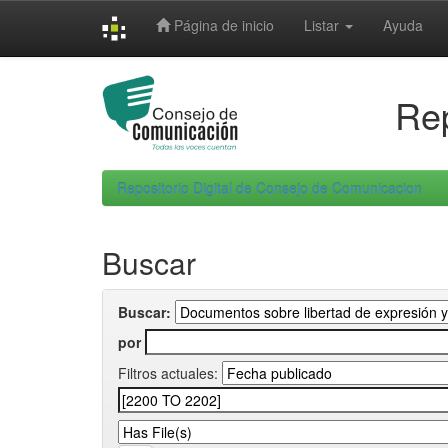
Skip
Página de inicio
Listar
Ayuda
navigation
Rep
Repositorio Digital de Consejo de Comunicacion
Buscar
Buscar:
por
Filtros actuales: