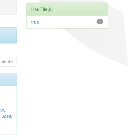
Has File(s)
true
1
guiente
or,
, José
;