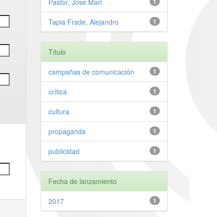
Pastor, Jose Mari
1
Tapia Frade, Alejandro
1
Título
campañas de comunicación
1
crítica
1
cultura
1
propaganda
1
publicidad
1
Fecha de lanzamiento
2017
1