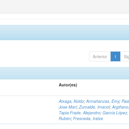
Anterior
1
Si
Autor(es)
Atxaga, Koldo
;
Armañanzas, Emy
;
Past
Jose Mari
;
Zumalde, Imanol
;
Argiñano
Tapia Frade, Alejandro
;
García López,
Rubén
;
Fresneda, Iratxe