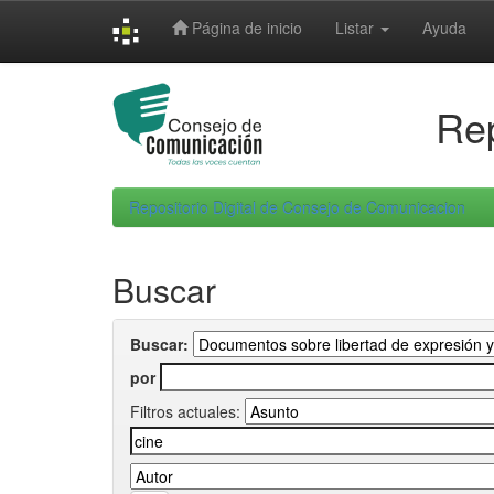
Skip
Página de inicio
Listar
Ayuda
navigation
Rep
Repositorio Digital de Consejo de Comunicacion
Buscar
Buscar:
por
Filtros actuales: