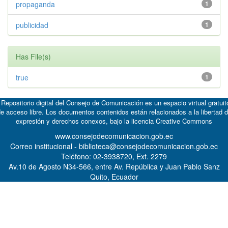
propaganda
1
publicidad
1
Has File(s)
true
1
 Repositorio digital del Consejo de Comunicación es un espacio virtual gratuit
e acceso libre. Los documentos contenidos están relacionados a la libertad 
expresión y derechos conexos, bajo la licencia
Creative Commons
www.consejodecomunicacion.gob.ec
Correo institucional - biblioteca@consejodecomunicacion.gob.ec
Teléfono: 02-3938720, Ext. 2279
Av.10 de Agosto N34-566, entre Av. República y Juan Pablo Sanz
Quito, Ecuador