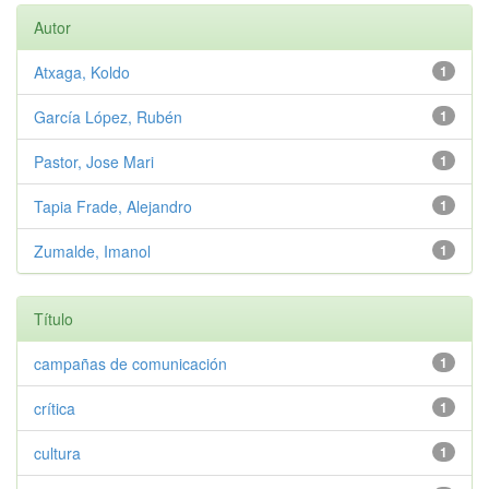
Autor
Atxaga, Koldo
1
García López, Rubén
1
Pastor, Jose Mari
1
Tapia Frade, Alejandro
1
Zumalde, Imanol
1
Título
campañas de comunicación
1
crítica
1
cultura
1