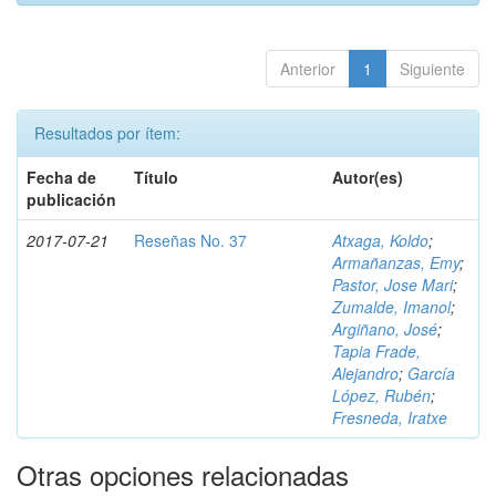
Anterior
1
Siguiente
Resultados por ítem:
Fecha de
Título
Autor(es)
publicación
2017-07-21
Reseñas No. 37
Atxaga, Koldo
;
Armañanzas, Emy
;
Pastor, Jose Mari
;
Zumalde, Imanol
;
Argiñano, José
;
Tapia Frade,
Alejandro
;
García
López, Rubén
;
Fresneda, Iratxe
Otras opciones relacionadas