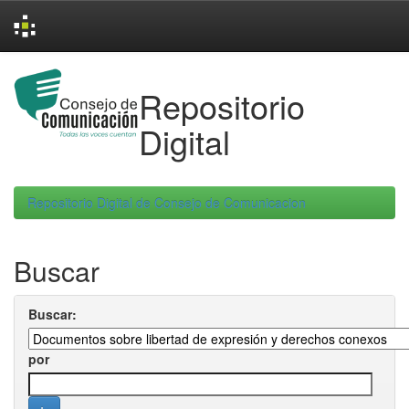
Skip
navigation
Repositorio
Digital
Repositorio Digital de Consejo de Comunicacion
Buscar
Buscar:
por