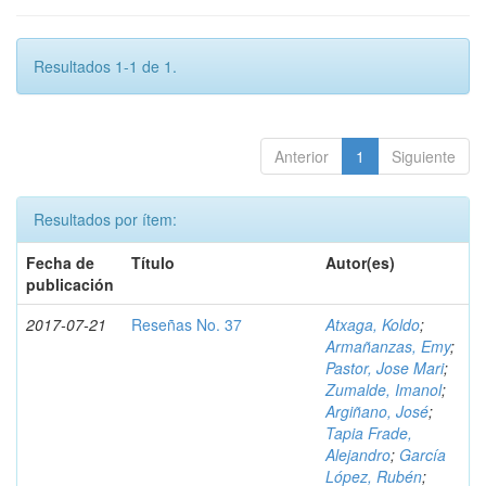
Resultados 1-1 de 1.
Anterior
1
Siguiente
Resultados por ítem:
Fecha de
Título
Autor(es)
publicación
2017-07-21
Reseñas No. 37
Atxaga, Koldo
;
Armañanzas, Emy
;
Pastor, Jose Mari
;
Zumalde, Imanol
;
Argiñano, José
;
Tapia Frade,
Alejandro
;
García
López, Rubén
;