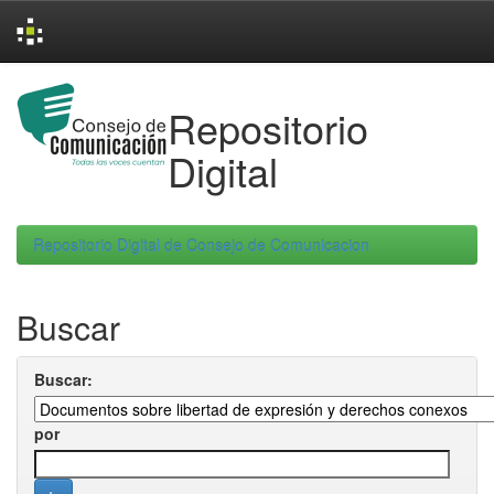
Skip
navigation
Repositorio
Digital
Repositorio Digital de Consejo de Comunicacion
Buscar
Buscar:
por