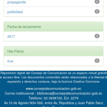
propaganda
1
publicidad
1
Fecha de lanzamiento
2017
1
Has File(s)
true
1
 Repositorio digital del Consejo de Comunicación es un espacio virtual gratuit
e acceso libre. Los documentos contenidos están relacionados a la libertad 
expresión y derechos conexos, bajo la licencia
Creative Commons
www.consejodecomunicacion.gob.ec
Correo institucional - biblioteca@consejodecomunicacion.gob.ec
Teléfono: 02-3938720, Ext. 2279
Av.10 de Agosto N34-566, entre Av. República y Juan Pablo Sanz