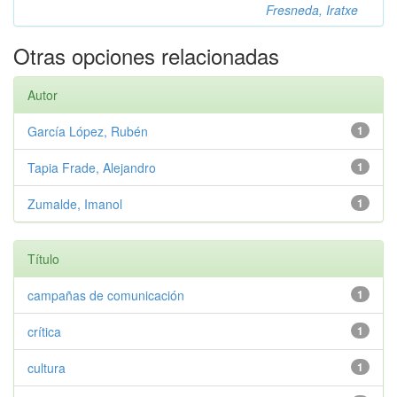
Fresneda, Iratxe
Otras opciones relacionadas
Autor
García López, Rubén
1
Tapia Frade, Alejandro
1
Zumalde, Imanol
1
Título
campañas de comunicación
1
crítica
1
cultura
1