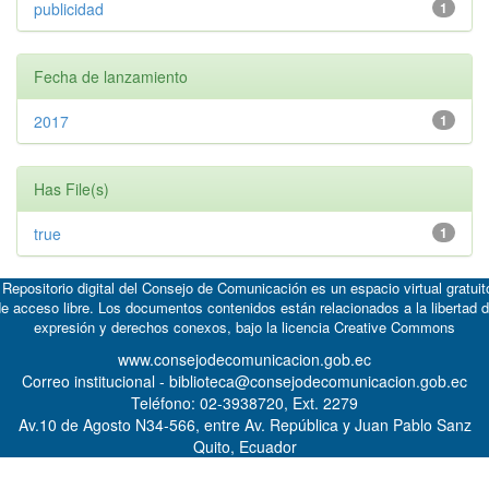
publicidad
1
Fecha de lanzamiento
2017
1
Has File(s)
true
1
 Repositorio digital del Consejo de Comunicación es un espacio virtual gratuit
e acceso libre. Los documentos contenidos están relacionados a la libertad 
expresión y derechos conexos, bajo la licencia
Creative Commons
www.consejodecomunicacion.gob.ec
Correo institucional - biblioteca@consejodecomunicacion.gob.ec
Teléfono: 02-3938720, Ext. 2279
Av.10 de Agosto N34-566, entre Av. República y Juan Pablo Sanz
Quito, Ecuador