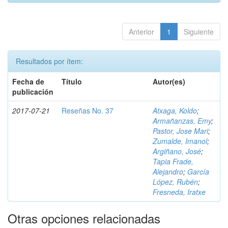
Anterior
1
Siguiente
Resultados por ítem:
Fecha de
Título
Autor(es)
publicación
2017-07-21
Reseñas No. 37
Atxaga, Koldo
;
Armañanzas, Emy
;
Pastor, Jose Mari
;
Zumalde, Imanol
;
Argiñano, José
;
Tapia Frade,
Alejandro
;
García
López, Rubén
;
Fresneda, Iratxe
Otras opciones relacionadas