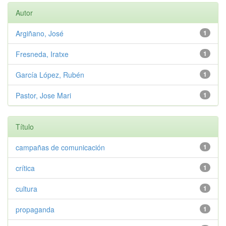
Autor
Argiñano, José
1
Fresneda, Iratxe
1
García López, Rubén
1
Pastor, Jose Mari
1
Título
campañas de comunicación
1
crítica
1
cultura
1
propaganda
1