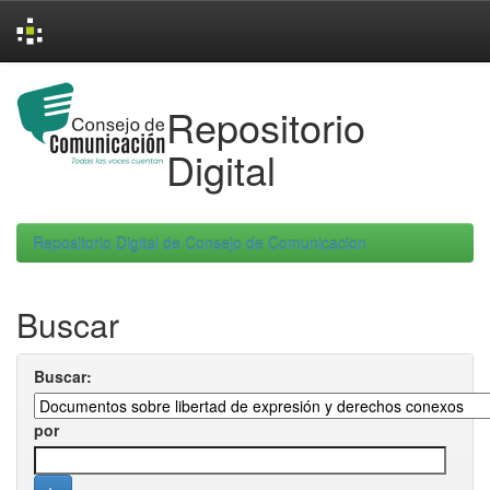
Skip
navigation
Repositorio
Digital
Repositorio Digital de Consejo de Comunicacion
Buscar
Buscar:
por