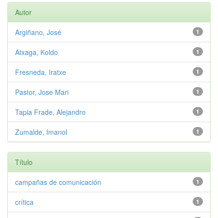
Autor
Argiñano, José
1
Atxaga, Koldo
1
Fresneda, Iratxe
1
Pastor, Jose Mari
1
Tapia Frade, Alejandro
1
Zumalde, Imanol
1
Título
campañas de comunicación
1
crítica
1