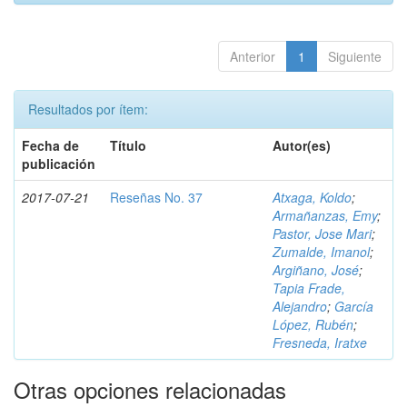
Anterior
1
Siguiente
Resultados por ítem:
Fecha de
Título
Autor(es)
publicación
2017-07-21
Reseñas No. 37
Atxaga, Koldo
;
Armañanzas, Emy
;
Pastor, Jose Mari
;
Zumalde, Imanol
;
Argiñano, José
;
Tapia Frade,
Alejandro
;
García
López, Rubén
;
Fresneda, Iratxe
Otras opciones relacionadas