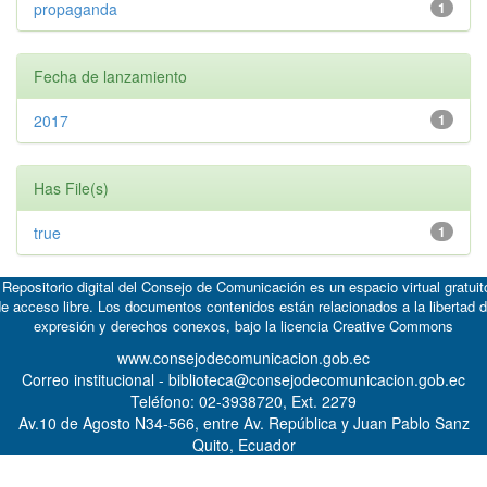
propaganda
1
Fecha de lanzamiento
2017
1
Has File(s)
true
1
 Repositorio digital del Consejo de Comunicación es un espacio virtual gratuit
e acceso libre. Los documentos contenidos están relacionados a la libertad 
expresión y derechos conexos, bajo la licencia
Creative Commons
www.consejodecomunicacion.gob.ec
Correo institucional - biblioteca@consejodecomunicacion.gob.ec
Teléfono: 02-3938720, Ext. 2279
Av.10 de Agosto N34-566, entre Av. República y Juan Pablo Sanz
Quito, Ecuador