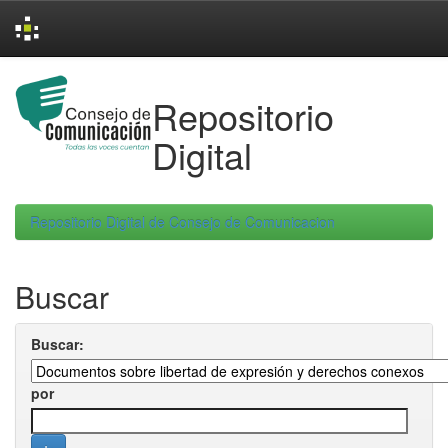
Skip
navigation
Repositorio
Digital
Repositorio Digital de Consejo de Comunicacion
Buscar
Buscar:
por