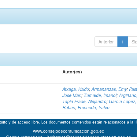
Anterior
1
Si
Autor(es)
Atxaga, Koldo
;
Armañanzas, Emy
;
Past
Jose Mari
;
Zumalde, Imanol
;
Argiñano
Tapia Frade, Alejandro
;
García López,
Rubén
;
Fresneda, Iratxe
atuito y de acceso libre. Los documentos contenidos están relacionados a la l
www.consejodecomunicacion.gob.ec