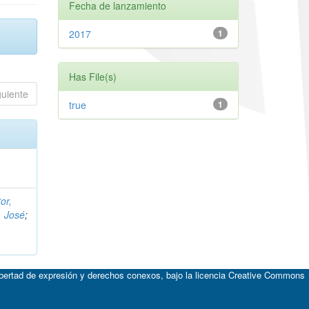
Fecha de lanzamiento
2017
1
Has File(s)
guiente
true
1
or,
, José
;
ibertad de expresión y derechos conexos, bajo la licencia
Creative Commons