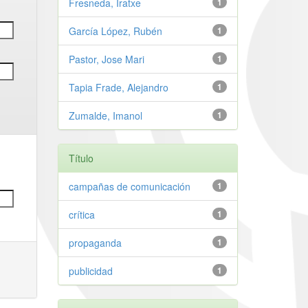
Fresneda, Iratxe
1
García López, Rubén
1
Pastor, Jose Mari
1
Tapia Frade, Alejandro
1
Zumalde, Imanol
1
Título
campañas de comunicación
1
crítica
1
propaganda
1
publicidad
1