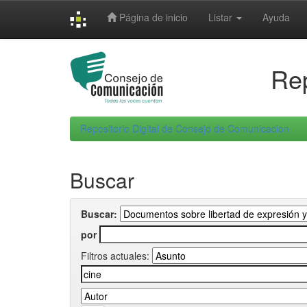
Skip
Página de inicio
Listar
Ayuda
navigation
Rep
Repositorio Digital de Consejo de Comunicacion
Buscar
Buscar:
por
Filtros actuales: