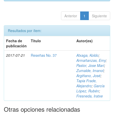
Anterior
1
Siguiente
Resultados por ítem:
Fecha de
Título
Autor(es)
publicación
2017-07-21
Reseñas No. 37
Atxaga, Koldo
;
Armañanzas, Emy
;
Pastor, Jose Mari
;
Zumalde, Imanol
;
Argiñano, José
;
Tapia Frade,
Alejandro
;
García
López, Rubén
;
Fresneda, Iratxe
Otras opciones relacionadas