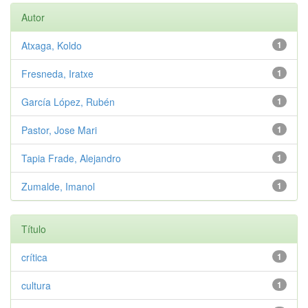
Autor
Atxaga, Koldo
1
Fresneda, Iratxe
1
García López, Rubén
1
Pastor, Jose Mari
1
Tapia Frade, Alejandro
1
Zumalde, Imanol
1
Título
crítica
1
cultura
1