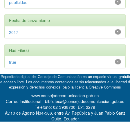
publicidad
1
Fecha de lanzamiento
2017
1
Has File(s)
true
1
 Repositorio digital del Consejo de Comunicación es un espacio virtual gratuit
e acceso libre. Los documentos contenidos están relacionados a la libertad 
expresión y derechos conexos, bajo la licencia
Creative Commons
www.consejodecomunicacion.gob.ec
Correo institucional - biblioteca@consejodecomunicacion.gob.ec
Teléfono: 02-3938720, Ext. 2279
Av.10 de Agosto N34-566, entre Av. República y Juan Pablo Sanz
Quito, Ecuador