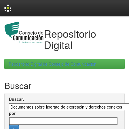
Skip
navigation
Repositorio
Digital
Repositorio Digital de Consejo de Comunicacion
Buscar
Buscar:
por