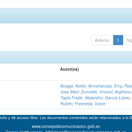
Anterior
1
Si
Autor(es)
Atxaga, Koldo
;
Armañanzas, Emy
;
Past
Jose Mari
;
Zumalde, Imanol
;
Argiñano
Tapia Frade, Alejandro
;
García López,
Rubén
;
Fresneda, Iratxe
atuito y de acceso libre. Los documentos contenidos están relacionados a la l
www.consejodecomunicacion.gob.ec