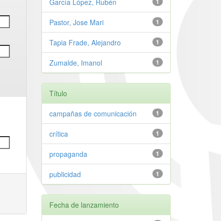
García López, Rubén
1
Pastor, Jose Mari
1
Tapia Frade, Alejandro
1
Zumalde, Imanol
1
Título
campañas de comunicación
1
crítica
1
propaganda
1
publicidad
1
Fecha de lanzamiento