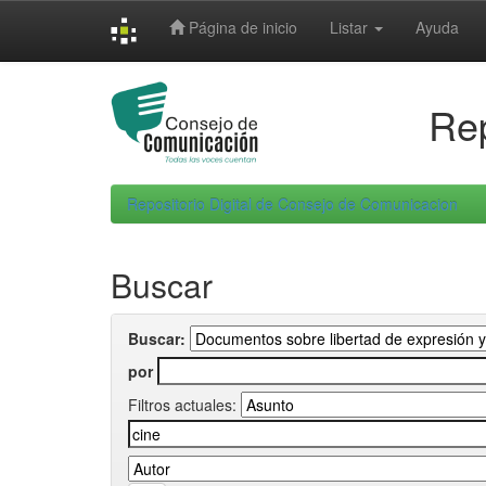
Skip
Página de inicio
Listar
Ayuda
navigation
Rep
Repositorio Digital de Consejo de Comunicacion
Buscar
Buscar:
por
Filtros actuales: