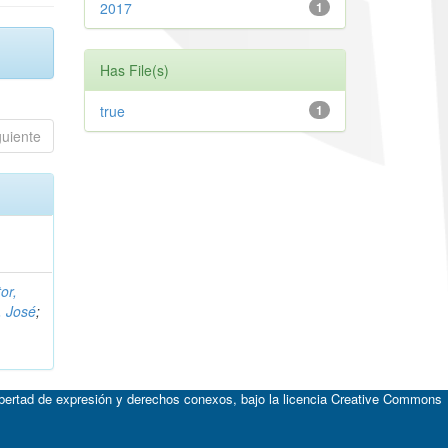
2017
1
Has File(s)
true
1
guiente
or,
, José
;
ibertad de expresión y derechos conexos, bajo la licencia
Creative Commons