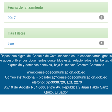
Fecha de lanzamiento
2017
1
Has File(s)
true
1
 Repositorio digital del Consejo de Comunicación es un espacio virtual gratuit
e acceso libre. Los documentos contenidos están relacionados a la libertad 
expresión y derechos conexos, bajo la licencia
Creative Commons
www.consejodecomunicacion.gob.ec
Correo institucional - biblioteca@consejodecomunicacion.gob.ec
Teléfono: 02-3938720, Ext. 2279
Av.10 de Agosto N34-566, entre Av. República y Juan Pablo Sanz
Quito, Ecuador