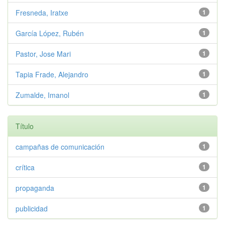
Fresneda, Iratxe
1
García López, Rubén
1
Pastor, Jose Mari
1
Tapia Frade, Alejandro
1
Zumalde, Imanol
1
Título
campañas de comunicación
1
crítica
1
propaganda
1
publicidad
1