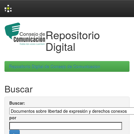
Skip
navigation
Repositorio
Digital
Repositorio Digital de Consejo de Comunicacion
Buscar
Buscar:
por