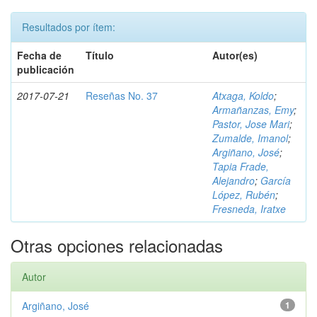
Resultados por ítem:
Fecha de
Título
Autor(es)
publicación
2017-07-21
Reseñas No. 37
Atxaga, Koldo
;
Armañanzas, Emy
;
Pastor, Jose Mari
;
Zumalde, Imanol
;
Argiñano, José
;
Tapia Frade,
Alejandro
;
García
López, Rubén
;
Fresneda, Iratxe
Otras opciones relacionadas
Autor
Argiñano, José
1