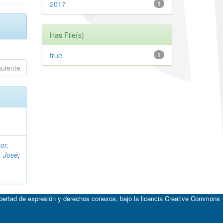
2017
1
Has File(s)
true
1
guiente
or,
, José
;
ibertad de expresión y derechos conexos, bajo la licencia
Creative Commons