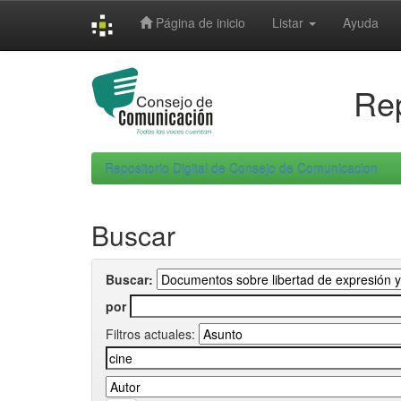
Skip
Página de inicio
Listar
Ayuda
navigation
Rep
Repositorio Digital de Consejo de Comunicacion
Buscar
Buscar:
por
Filtros actuales: