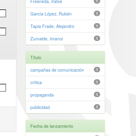
Fresneda, Iratxe
1
García López, Rubén
1
Tapia Frade, Alejandro
1
Zumalde, Imanol
1
Título
campañas de comunicación
1
crítica
1
propaganda
1
publicidad
1
Fecha de lanzamiento