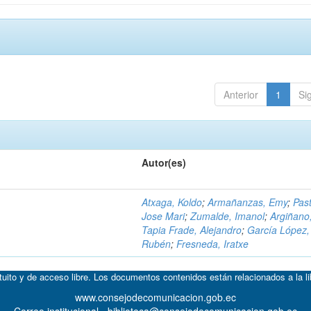
Anterior
1
Si
Autor(es)
Atxaga, Koldo
;
Armañanzas, Emy
;
Past
Jose Mari
;
Zumalde, Imanol
;
Argiñano
Tapia Frade, Alejandro
;
García López,
Rubén
;
Fresneda, Iratxe
atuito y de acceso libre. Los documentos contenidos están relacionados a la l
www.consejodecomunicacion.gob.ec