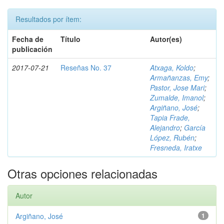
Resultados por ítem:
Fecha de
Título
Autor(es)
publicación
2017-07-21
Reseñas No. 37
Atxaga, Koldo
;
Armañanzas, Emy
;
Pastor, Jose Mari
;
Zumalde, Imanol
;
Argiñano, José
;
Tapia Frade,
Alejandro
;
García
López, Rubén
;
Fresneda, Iratxe
Otras opciones relacionadas
Autor
Argiñano, José
1