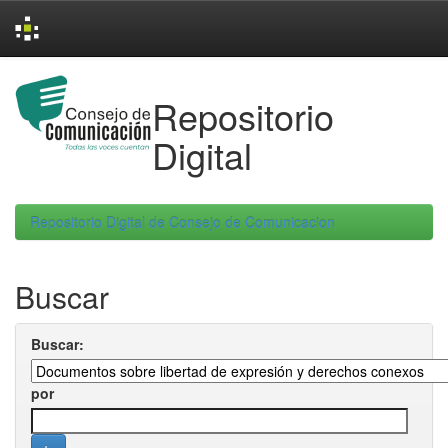
Skip
navigation
Repositorio
Digital
Repositorio Digital de Consejo de Comunicacion
Buscar
Buscar:
por