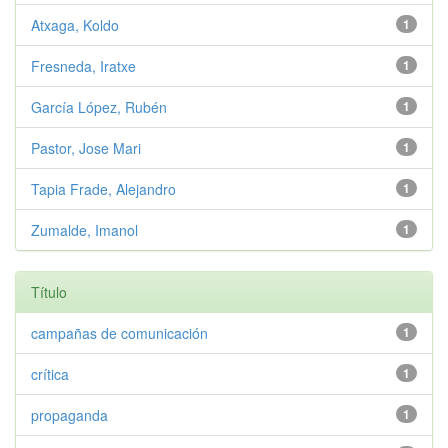
Atxaga, Koldo
1
Fresneda, Iratxe
1
García López, Rubén
1
Pastor, Jose Mari
1
Tapia Frade, Alejandro
1
Zumalde, Imanol
1
Título
campañas de comunicación
1
crítica
1
propaganda
1