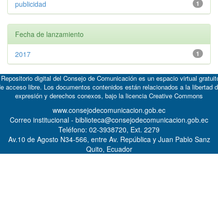
publicidad
1
Fecha de lanzamiento
2017
1
 Repositorio digital del Consejo de Comunicación es un espacio virtual gratuit
e acceso libre. Los documentos contenidos están relacionados a la libertad 
expresión y derechos conexos, bajo la licencia
Creative Commons
www.consejodecomunicacion.gob.ec
Correo institucional - biblioteca@consejodecomunicacion.gob.ec
Teléfono: 02-3938720, Ext. 2279
Av.10 de Agosto N34-566, entre Av. República y Juan Pablo Sanz
Quito, Ecuador