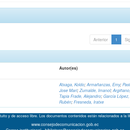
Anterior
1
Si
Autor(es)
Atxaga, Koldo
;
Armañanzas, Emy
;
Past
Jose Mari
;
Zumalde, Imanol
;
Argiñano
Tapia Frade, Alejandro
;
García López,
Rubén
;
Fresneda, Iratxe
atuito y de acceso libre. Los documentos contenidos están relacionados a la l
www.consejodecomunicacion.gob.ec