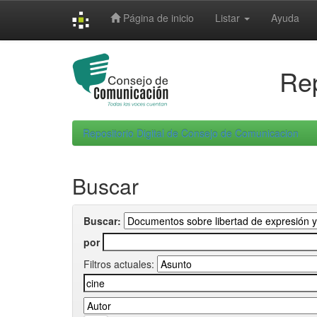
Skip
Página de inicio
Listar
Ayuda
navigation
Rep
Repositorio Digital de Consejo de Comunicacion
Buscar
Buscar:
por
Filtros actuales: