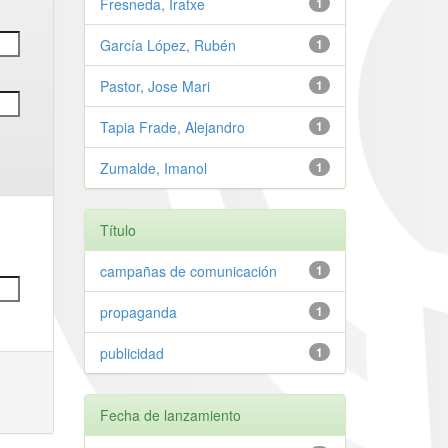
Fresneda, Iratxe
1
García López, Rubén
1
Pastor, Jose Mari
1
Tapia Frade, Alejandro
1
Zumalde, Imanol
1
Título
campañas de comunicación
1
propaganda
1
publicidad
1
Fecha de lanzamiento