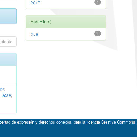
2017
1
Has File(s)
true
1
guiente
or,
, José
;
ibertad de expresión y derechos conexos, bajo la licencia
Creative Commons