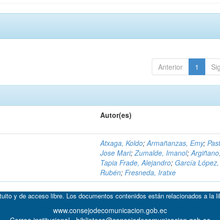
Anterior
1
Si
Autor(es)
Atxaga, Koldo
;
Armañanzas, Emy
;
Past
Jose Mari
;
Zumalde, Imanol
;
Argiñano
Tapia Frade, Alejandro
;
García López,
Rubén
;
Fresneda, Iratxe
atuito y de acceso libre. Los documentos contenidos están relacionados a la l
www.consejodecomunicacion.gob.ec