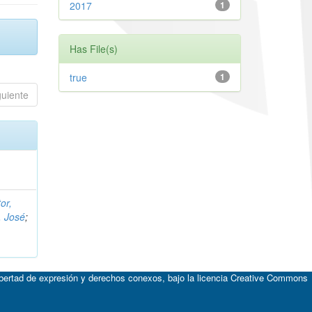
2017
1
Has File(s)
true
1
guiente
or,
, José
;
ibertad de expresión y derechos conexos, bajo la licencia
Creative Commons