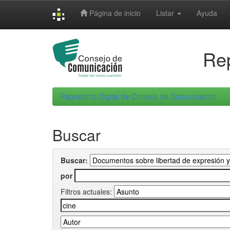
Skip
Página de inicio
Listar
Ayuda
navigation
Rep
Repositorio Digital de Consejo de Comunicacion
Buscar
Buscar:
por
Filtros actuales: