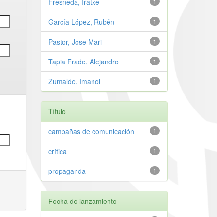
Fresneda, Iratxe
1
García López, Rubén
1
Pastor, Jose Mari
1
Tapia Frade, Alejandro
1
Zumalde, Imanol
1
Título
campañas de comunicación
1
crítica
1
propaganda
1
Fecha de lanzamiento