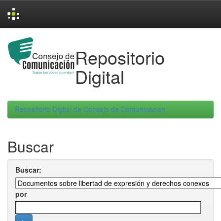
Skip
navigation
Repositorio
Digital
Repositorio Digital de Consejo de Comunicacion
Buscar
Buscar:
por