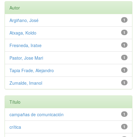
Autor
Argiñano, José
1
Atxaga, Koldo
1
Fresneda, Iratxe
1
Pastor, Jose Mari
1
Tapia Frade, Alejandro
1
Zumalde, Imanol
1
Título
campañas de comunicación
1
crítica
1