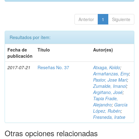
Anterior
1
Siguiente
Resultados por ítem:
Fecha de
Título
Autor(es)
publicación
2017-07-21
Reseñas No. 37
Atxaga, Koldo
;
Armañanzas, Emy
;
Pastor, Jose Mari
;
Zumalde, Imanol
;
Argiñano, José
;
Tapia Frade,
Alejandro
;
García
López, Rubén
;
Fresneda, Iratxe
Otras opciones relacionadas