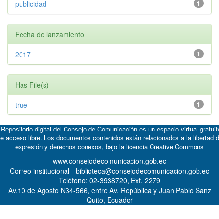
publicidad
1
Fecha de lanzamiento
2017
1
Has File(s)
true
1
 Repositorio digital del Consejo de Comunicación es un espacio virtual gratuit
e acceso libre. Los documentos contenidos están relacionados a la libertad 
expresión y derechos conexos, bajo la licencia
Creative Commons
www.consejodecomunicacion.gob.ec
Correo institucional - biblioteca@consejodecomunicacion.gob.ec
Teléfono: 02-3938720, Ext. 2279
Av.10 de Agosto N34-566, entre Av. República y Juan Pablo Sanz
Quito, Ecuador