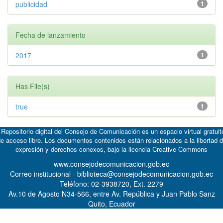
publicidad
1
Fecha de lanzamiento
2017
1
Has File(s)
true
1
 Repositorio digital del Consejo de Comunicación es un espacio virtual gratuit
e acceso libre. Los documentos contenidos están relacionados a la libertad 
expresión y derechos conexos, bajo la licencia
Creative Commons
www.consejodecomunicacion.gob.ec
Correo institucional - biblioteca@consejodecomunicacion.gob.ec
Teléfono: 02-3938720, Ext. 2279
Av.10 de Agosto N34-566, entre Av. República y Juan Pablo Sanz
Quito, Ecuador