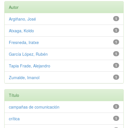
Autor
Argiñano, José
1
Atxaga, Koldo
1
Fresneda, Iratxe
1
García López, Rubén
1
Tapia Frade, Alejandro
1
Zumalde, Imanol
1
Título
campañas de comunicación
1
crítica
1