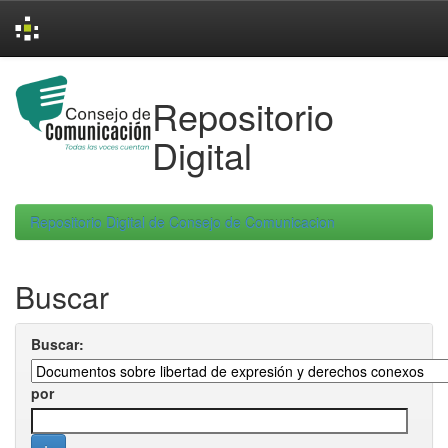
Skip
navigation
Repositorio
Digital
Repositorio Digital de Consejo de Comunicacion
Buscar
Buscar:
por