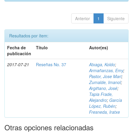
Anterior
1
Siguiente
Resultados por ítem:
Fecha de
Título
Autor(es)
publicación
2017-07-21
Reseñas No. 37
Atxaga, Koldo
;
Armañanzas, Emy
;
Pastor, Jose Mari
;
Zumalde, Imanol
;
Argiñano, José
;
Tapia Frade,
Alejandro
;
García
López, Rubén
;
Fresneda, Iratxe
Otras opciones relacionadas