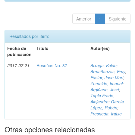
Anterior
1
Siguiente
Resultados por ítem:
Fecha de
Título
Autor(es)
publicación
2017-07-21
Reseñas No. 37
Atxaga, Koldo
;
Armañanzas, Emy
;
Pastor, Jose Mari
;
Zumalde, Imanol
;
Argiñano, José
;
Tapia Frade,
Alejandro
;
García
López, Rubén
;
Fresneda, Iratxe
Otras opciones relacionadas