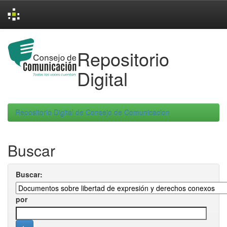
Skip
navigation
Repositorio
Digital
Repositorio Digital de Consejo de Comunicacion
Buscar
Buscar:
por