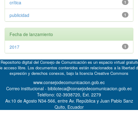
crítica
1
publicidad
1
Fecha de lanzamiento
2017
1
 Repositorio digital del Consejo de Comunicación es un espacio virtual gratuit
e acceso libre. Los documentos contenidos están relacionados a la libertad 
expresión y derechos conexos, bajo la licencia
Creative Commons
www.consejodecomunicacion.gob.ec
Correo institucional - biblioteca@consejodecomunicacion.gob.ec
Teléfono: 02-3938720, Ext. 2279
Av.10 de Agosto N34-566, entre Av. República y Juan Pablo Sanz
Quito, Ecuador