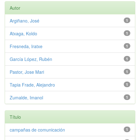
Autor
Argiñano, José
1
Atxaga, Koldo
1
Fresneda, Iratxe
1
García López, Rubén
1
Pastor, Jose Mari
1
Tapia Frade, Alejandro
1
Zumalde, Imanol
1
Título
campañas de comunicación
1