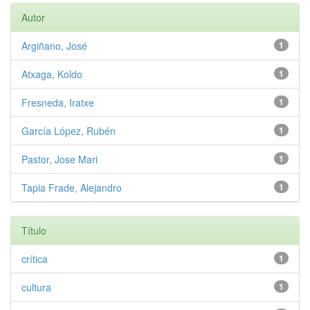
Autor
Argiñano, José
1
Atxaga, Koldo
1
Fresneda, Iratxe
1
García López, Rubén
1
Pastor, Jose Mari
1
Tapia Frade, Alejandro
1
Título
crítica
1
cultura
1