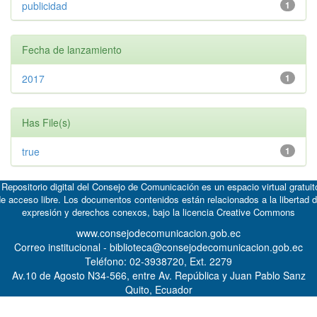
publicidad
1
Fecha de lanzamiento
2017
1
Has File(s)
true
1
 Repositorio digital del Consejo de Comunicación es un espacio virtual gratuit
e acceso libre. Los documentos contenidos están relacionados a la libertad 
expresión y derechos conexos, bajo la licencia
Creative Commons
www.consejodecomunicacion.gob.ec
Correo institucional - biblioteca@consejodecomunicacion.gob.ec
Teléfono: 02-3938720, Ext. 2279
Av.10 de Agosto N34-566, entre Av. República y Juan Pablo Sanz
Quito, Ecuador