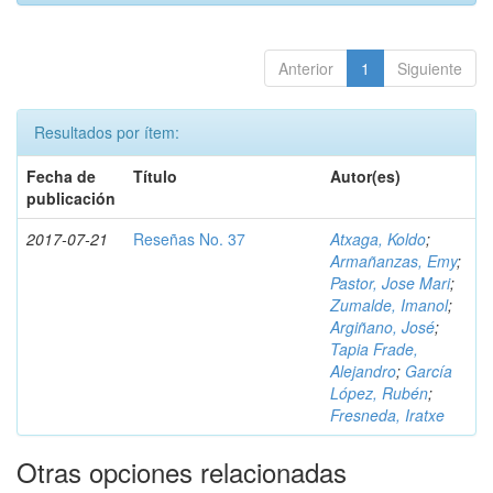
Anterior
1
Siguiente
Resultados por ítem:
Fecha de
Título
Autor(es)
publicación
2017-07-21
Reseñas No. 37
Atxaga, Koldo
;
Armañanzas, Emy
;
Pastor, Jose Mari
;
Zumalde, Imanol
;
Argiñano, José
;
Tapia Frade,
Alejandro
;
García
López, Rubén
;
Fresneda, Iratxe
Otras opciones relacionadas