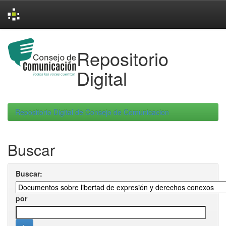
Skip
navigation
Repositorio
Digital
Repositorio Digital de Consejo de Comunicacion
Buscar
Buscar:
por