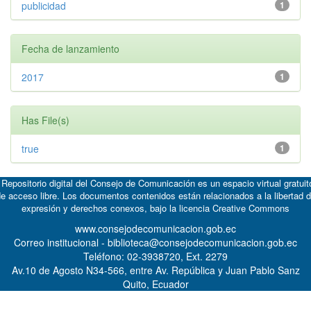
publicidad
1
Fecha de lanzamiento
2017
1
Has File(s)
true
1
 Repositorio digital del Consejo de Comunicación es un espacio virtual gratuit
e acceso libre. Los documentos contenidos están relacionados a la libertad 
expresión y derechos conexos, bajo la licencia
Creative Commons
www.consejodecomunicacion.gob.ec
Correo institucional - biblioteca@consejodecomunicacion.gob.ec
Teléfono: 02-3938720, Ext. 2279
Av.10 de Agosto N34-566, entre Av. República y Juan Pablo Sanz
Quito, Ecuador