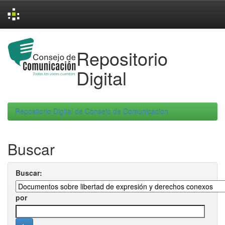
Skip
navigation
Repositorio
Digital
Repositorio Digital de Consejo de Comunicacion
Buscar
Buscar:
por