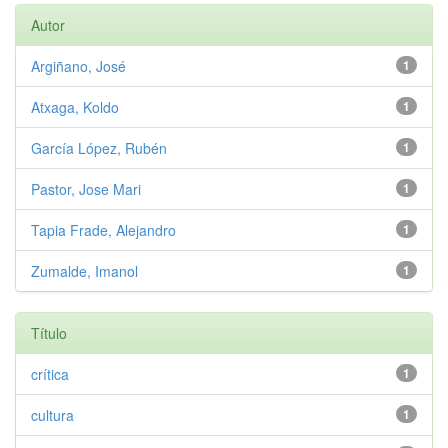
Autor
Argiñano, José
1
Atxaga, Koldo
1
García López, Rubén
1
Pastor, Jose Mari
1
Tapia Frade, Alejandro
1
Zumalde, Imanol
1
Título
crítica
1
cultura
1