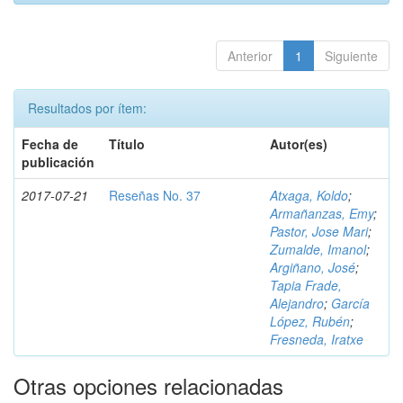
Anterior
1
Siguiente
Resultados por ítem:
Fecha de
Título
Autor(es)
publicación
2017-07-21
Reseñas No. 37
Atxaga, Koldo
;
Armañanzas, Emy
;
Pastor, Jose Mari
;
Zumalde, Imanol
;
Argiñano, José
;
Tapia Frade,
Alejandro
;
García
López, Rubén
;
Fresneda, Iratxe
Otras opciones relacionadas