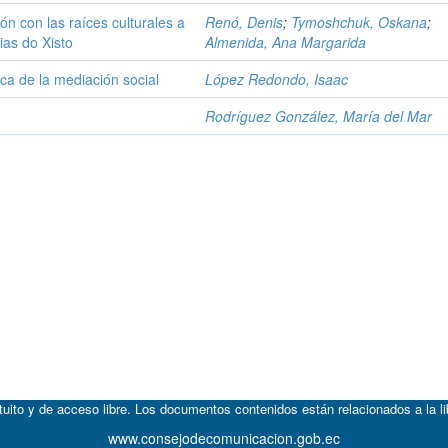
ón con las raíces culturales a
Renó, Denis
;
Tymoshchuk, Oskana
;
ias do Xisto
Almenida, Ana Margarida
ca de la mediación social
López Redondo, Isaac
Rodríguez González, María del Mar
atuito y de acceso libre. Los documentos contenidos están relacionados a la l
www.consejodecomunicacion.gob.ec