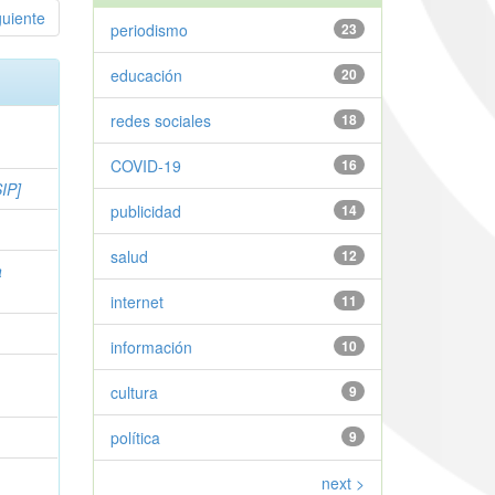
guiente
periodismo
23
educación
20
redes sociales
18
COVID-19
16
IP]
publicidad
14
salud
12
a
internet
11
información
10
cultura
9
política
9
next >