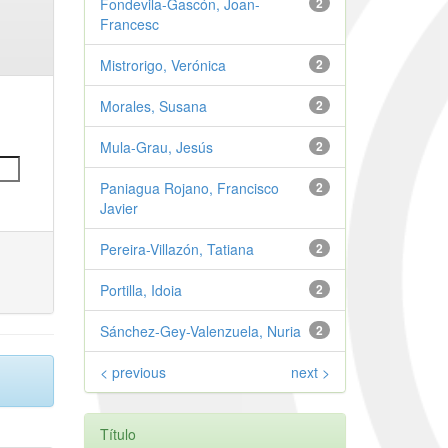
Fondevila-Gascón, Joan-
2
Francesc
Mistrorigo, Verónica
2
Morales, Susana
2
Mula-Grau, Jesús
2
Paniagua Rojano, Francisco
2
Javier
Pereira-Villazón, Tatiana
2
Portilla, Idoia
2
Sánchez-Gey-Valenzuela, Nuria
2
< previous
next >
Título