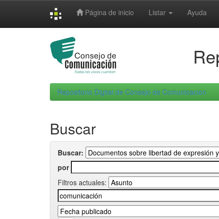
Skip
Página de inicio
Listar
Ayuda
navigation
Rep
Repositorio Digital de Consejo de Comunicacion
Buscar
Buscar:
por
Filtros actuales: