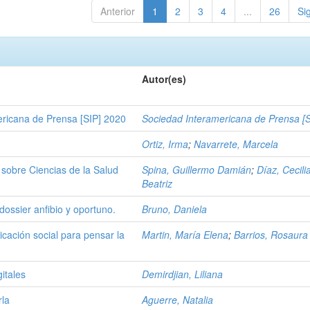
Anterior
1
2
3
4
...
26
Si
Autor(es)
ericana de Prensa [SIP] 2020
Sociedad Interamericana de Prensa [S
Ortiz, Irma
;
Navarrete, Marcela
 sobre Ciencias de la Salud
Spina, Guillermo Damián
;
Díaz, Cecili
Beatriz
ossier anfibio y oportuno.
Bruno, Daniela
icación social para pensar la
Martin, María Elena
;
Barrios, Rosaura
gitales
Demirdjian, Liliana
rla
Aguerre, Natalia