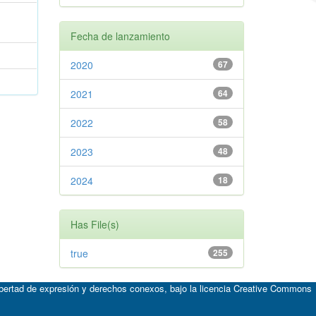
Fecha de lanzamiento
2020
67
2021
64
2022
58
2023
48
2024
18
Has File(s)
true
255
ibertad de expresión y derechos conexos, bajo la licencia
Creative Commons