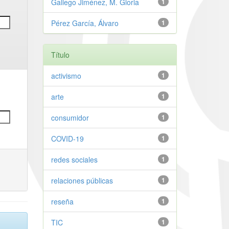
Gallego Jiménez, M. Gloria
1
Pérez García, Álvaro
1
Título
activismo
1
arte
1
consumidor
1
COVID-19
1
redes sociales
1
relaciones públicas
1
reseña
1
TIC
1