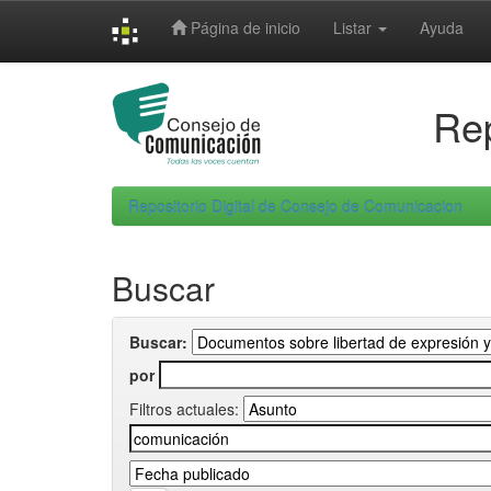
Skip
Página de inicio
Listar
Ayuda
navigation
Rep
Repositorio Digital de Consejo de Comunicacion
Buscar
Buscar:
por
Filtros actuales: