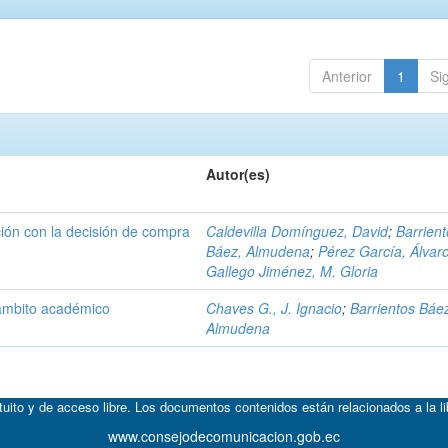
Anterior
1
Si
Autor(es)
ación con la decisión de compra
Caldevilla Domínguez, David
;
Barrien
Báez, Almudena
;
Pérez García, Álvar
Gallego Jiménez, M. Gloria
 ámbito académico
Chaves G., J. Ignacio
;
Barrientos Báe
Almudena
atuito y de acceso libre. Los documentos contenidos están relacionados a la l
www.consejodecomunicacion.gob.ec