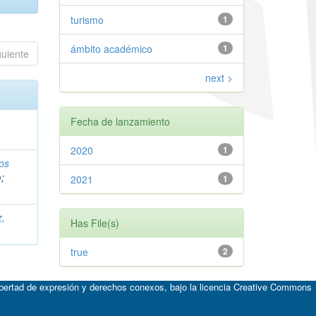
turismo
1
ámbito académico
1
guiente
next >
Fecha de lanzamiento
2020
1
tos
o
;
2021
1
z,
Has File(s)
true
2
ibertad de expresión y derechos conexos, bajo la licencia
Creative Commons