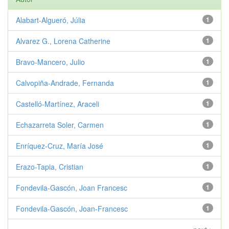
Alabart-Algueró, Júlia
1
Alvarez G., Lorena Catherine
1
Bravo-Mancero, Julio
1
Calvopiña-Andrade, Fernanda
1
Castelló-Martínez, Araceli
1
Echazarreta Soler, Carmen
1
Enríquez-Cruz, María José
1
Erazo-Tapia, Cristian
1
Fondevila-Gascón, Joan Francesc
1
Fondevila-Gascón, Joan-Francesc
1