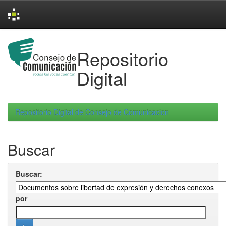
Skip
navigation
Repositorio
Digital
Repositorio Digital de Consejo de Comunicacion
Buscar
Buscar:
por