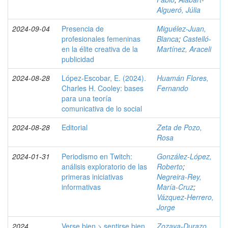
Algueró, Júlia
2024-09-04
Presencia de
Miguélez-Juan,
profesionales femeninas
Blanca
;
Castelló-
en la élite creativa de la
Martínez, Araceli
publicidad
2024-08-28
López-Escobar, E. (2024).
Huamán Flores,
Charles H. Cooley: bases
Fernando
para una teoría
comunicativa de lo social
2024-08-28
Editorial
Zeta de Pozo,
Rosa
2024-01-31
Periodismo en Twitch:
González-López,
análisis exploratorio de las
Roberto
;
primeras iniciativas
Negreira-Rey,
informativas
María-Cruz
;
Vázquez-Herrero,
Jorge
2024
Verse bien > sentirse bien.
Zozaya-Durazo,