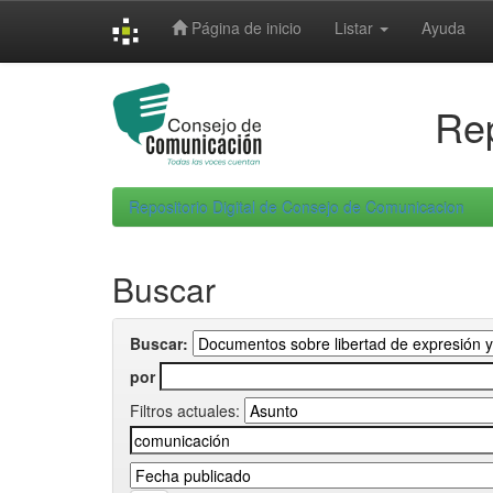
Skip
Página de inicio
Listar
Ayuda
navigation
Rep
Repositorio Digital de Consejo de Comunicacion
Buscar
Buscar:
por
Filtros actuales: