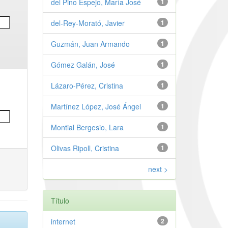
del Pino Espejo, María José
1
del-Rey-Morató, Javier
1
Guzmán, Juan Armando
1
Gómez Galán, José
1
Lázaro-Pérez, Cristina
1
Martínez López, José Ángel
1
Montial Bergesio, Lara
1
Olivas Ripoll, Cristina
1
next >
Título
internet
2