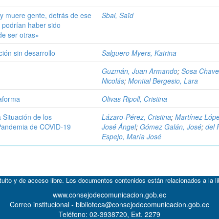
 y muere gente, detrás de ese
Sbai, Saïd
 podrían haber sido
de ser otras»
ión sin desarrollo
Salguero Myers, Katrina
Guzmán, Juan Armando
;
Sosa Chave
Nicolás
;
Montial Bergesio, Lara
taforma
Olivas Ripoll, Cristina
 Situación de los
Lázaro-Pérez, Cristina
;
Martínez Lópe
a Pandemia de COVID-19
José Ángel
;
Gómez Galán, José
;
del 
Espejo, María José
atuito y de acceso libre. Los documentos contenidos están relacionados a la l
www.consejodecomunicacion.gob.ec
Correo institucional - biblioteca@consejodecomunicacion.gob.ec
Teléfono: 02-3938720, Ext. 2279