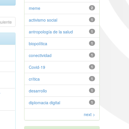
meme
2
activismo social
1
guiente
antropología de la salud
1
biopolítica
1
conectividad
1
Covid-19
1
crítica
1
desarrollo
1
z
diplomacia digital
1
next >