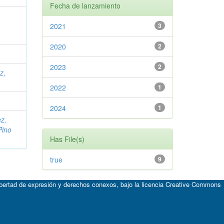
Fecha de lanzamiento
2021
3
2020
2
2023
2
z,
2022
1
2024
1
z,
Pino
Has File(s)
true
9
ibertad de expresión y derechos conexos, bajo la licencia
Creative Commons