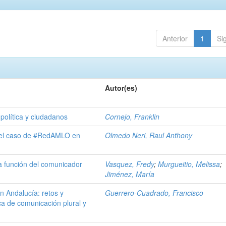
Anterior
1
Si
Autor(es)
política y ciudadanos
Cornejo, Franklin
: el caso de #RedAMLO en
Olmedo Neri, Raul Anthony
la función del comunicador
Vasquez, Fredy
;
Murgueitio, Melissa
;
Jiménez, María
n Andalucía: retos y
Guerrero-Cuadrado, Francisco
ca de comunicación plural y