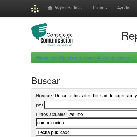
Skip
Página de inicio
Listar
Ayuda
navigation
Rep
Repositorio Digital de Consejo de Comunicacion
Buscar
Buscar:
por
Filtros actuales: