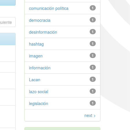
comunicación política
1
democracia
1
guiente
desinformación
1
hashtag
1
imagen
1
información
1
Lacan
1
lazo social
1
legislación
1
next >