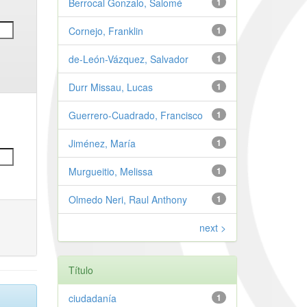
Berrocal Gonzalo, Salomé
1
Cornejo, Franklin
1
de-León-Vázquez, Salvador
1
Durr Missau, Lucas
1
Guerrero-Cuadrado, Francisco
1
Jiménez, María
1
Murgueitio, Melissa
1
Olmedo Neri, Raul Anthony
1
next >
Título
ciudadanía
1