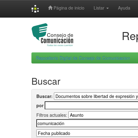
Skip
Página de inicio
Listar
Ayuda
navigation
Rep
Repositorio Digital de Consejo de Comunicacion
Buscar
Buscar:
por
Filtros actuales: