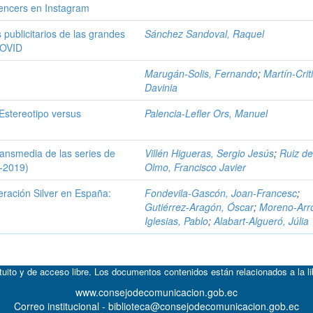
uencers en Instagram
 publicitarios de las grandes
Sánchez Sandoval, Raquel
COVID
Marugán-Solis, Fernando
;
Martín-Crit
Davinia
 Estereotipo versus
Palencia-Lefler Ors, Manuel
transmedia de las series de
Villén Higueras, Sergio Jesús
;
Ruiz de
5-2019)
Olmo, Francisco Javier
eración Silver en España:
Fondevila-Gascón, Joan-Francesc
;
Gutiérrez-Aragón, Óscar
;
Moreno-Arr
Iglesias, Pablo
;
Alabart-Algueró, Júlia
atuito y de acceso libre. Los documentos contenidos están relacionados a la l
www.consejodecomunicacion.gob.ec
Correo institucional - biblioteca@consejodecomunicacion.gob.ec