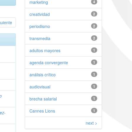
marketing
4
creatividad
2
guiente
periodismo
2
transmedia
2
adultos mayores
1
agenda convergente
1
análisis crítico
1
audiovisual
1
o
brecha salarial
1
Cannes Lions
1
ez-
next >