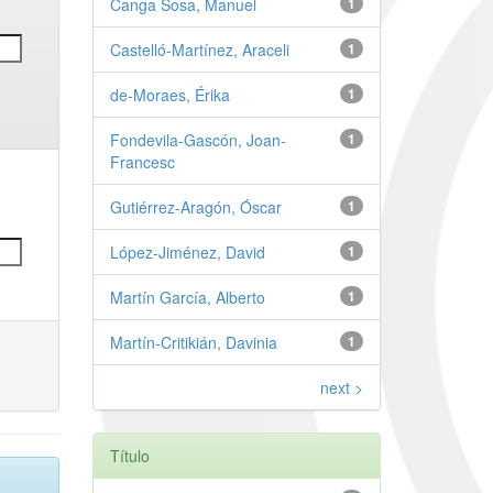
Canga Sosa, Manuel
1
Castelló-Martínez, Araceli
1
de-Moraes, Érika
1
Fondevila-Gascón, Joan-
1
Francesc
Gutiérrez-Aragón, Óscar
1
López-Jiménez, David
1
Martín García, Alberto
1
Martín-Critikián, Davinia
1
next >
Título