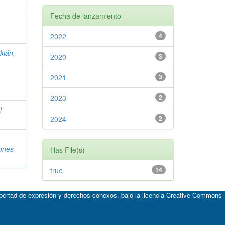
Fecha de lanzamiento
2022
4
ikián,
2020
3
2021
3
2023
2
l
2024
2
ones
Has File(s)
true
14
ibertad de expresión y derechos conexos, bajo la licencia
Creative Commons