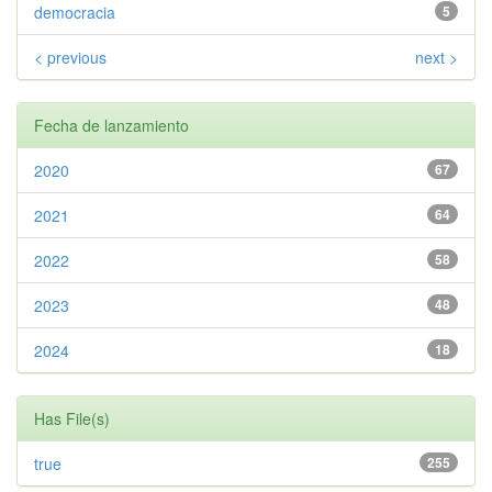
democracia
5
< previous
next >
Fecha de lanzamiento
2020
67
2021
64
2022
58
2023
48
2024
18
Has File(s)
true
255