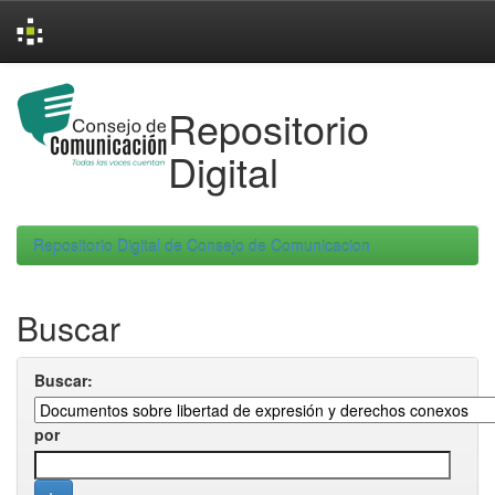
Skip
navigation
Repositorio
Digital
Repositorio Digital de Consejo de Comunicacion
Buscar
Buscar:
por