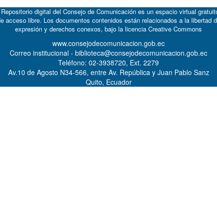
 Repositorio digital del Consejo de Comunicación es un espacio virtual gratuit
e acceso libre. Los documentos contenidos están relacionados a la libertad 
expresión y derechos conexos, bajo la licencia
Creative Commons
www.consejodecomunicacion.gob.ec
Correo institucional - biblioteca@consejodecomunicacion.gob.ec
Teléfono: 02-3938720, Ext. 2279
Av.10 de Agosto N34-566, entre Av. República y Juan Pablo Sanz
Quito, Ecuador