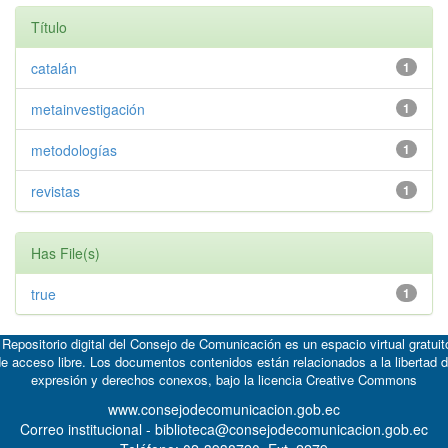
Título
catalán
1
metainvestigación
1
metodologías
1
revistas
1
Has File(s)
true
1
 Repositorio digital del Consejo de Comunicación es un espacio virtual gratuit
e acceso libre. Los documentos contenidos están relacionados a la libertad 
expresión y derechos conexos, bajo la licencia
Creative Commons
www.consejodecomunicacion.gob.ec
Correo institucional - biblioteca@consejodecomunicacion.gob.ec