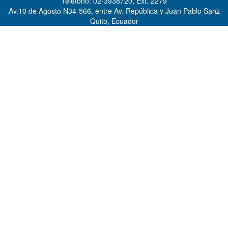
Teléfono: 02-3938720, Ext. 2279
Av.10 de Agosto N34-566, entre Av. República y Juan Pablo Sanz
Quito, Ecuador