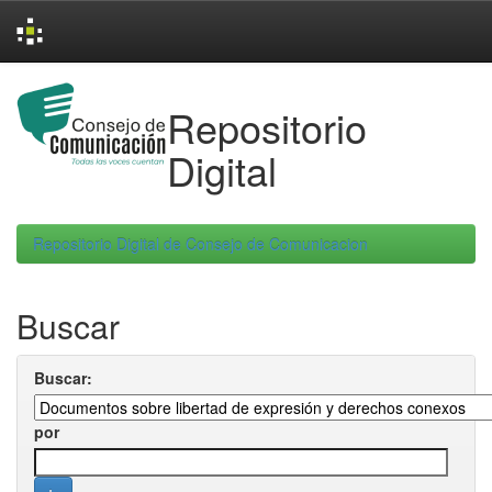
Skip
navigation
Repositorio
Digital
Repositorio Digital de Consejo de Comunicacion
Buscar
Buscar:
por