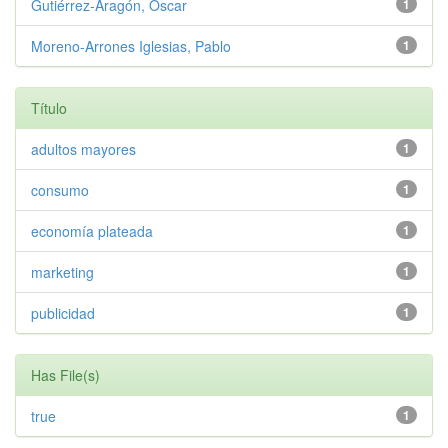
Gutiérrez-Aragón, Óscar
1
Moreno-Arrones Iglesias, Pablo
1
Título
adultos mayores
1
consumo
1
economía plateada
1
marketing
1
publicidad
1
Has File(s)
true
1