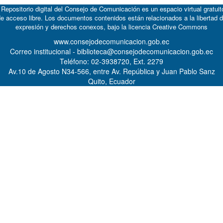
 Repositorio digital del Consejo de Comunicación es un espacio virtual gratuit
e acceso libre. Los documentos contenidos están relacionados a la libertad 
expresión y derechos conexos, bajo la licencia
Creative Commons
www.consejodecomunicacion.gob.ec
Correo institucional - biblioteca@consejodecomunicacion.gob.ec
Teléfono: 02-3938720, Ext. 2279
Av.10 de Agosto N34-566, entre Av. República y Juan Pablo Sanz
Quito, Ecuador