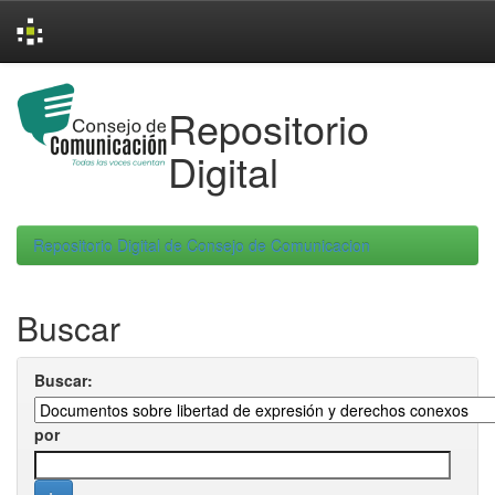
Skip
navigation
Repositorio
Digital
Repositorio Digital de Consejo de Comunicacion
Buscar
Buscar:
por