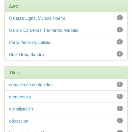
Autor
Galarza-Ligña, Viviana Noemí
1
García-Cárdenas, Fernando Marcelo
1
Porto Pedrosa, Leticia
1
Ruiz-Gros, Sandra
1
Título
creación de contenidos
1
democracia
1
digitalización
1
educación
1