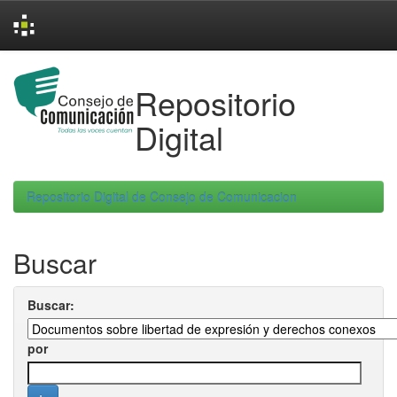
Skip
navigation
Repositorio
Digital
Repositorio Digital de Consejo de Comunicacion
Buscar
Buscar:
por