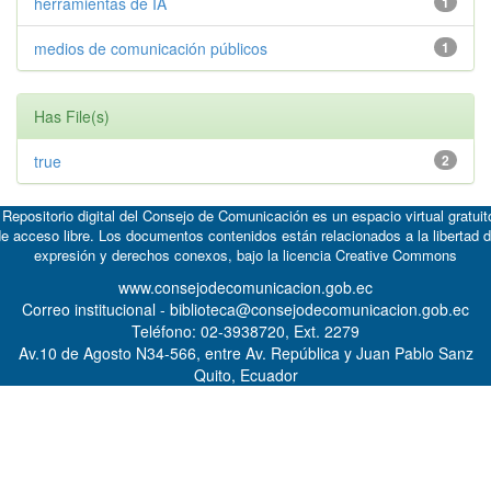
herramientas de IA
1
medios de comunicación públicos
1
Has File(s)
true
2
 Repositorio digital del Consejo de Comunicación es un espacio virtual gratuit
e acceso libre. Los documentos contenidos están relacionados a la libertad 
expresión y derechos conexos, bajo la licencia
Creative Commons
www.consejodecomunicacion.gob.ec
Correo institucional - biblioteca@consejodecomunicacion.gob.ec
Teléfono: 02-3938720, Ext. 2279
Av.10 de Agosto N34-566, entre Av. República y Juan Pablo Sanz
Quito, Ecuador