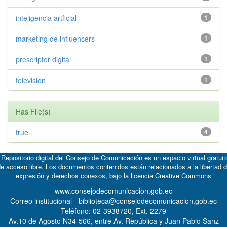
inteligencia artficial
1
marketing de influencers
1
prescriptor digital
1
televisión
1
Has File(s)
true
4
 Repositorio digital del Consejo de Comunicación es un espacio virtual gratuit
e acceso libre. Los documentos contenidos están relacionados a la libertad 
expresión y derechos conexos, bajo la licencia
Creative Commons
www.consejodecomunicacion.gob.ec
Correo institucional - biblioteca@consejodecomunicacion.gob.ec
Teléfono: 02-3938720, Ext. 2279
Av.10 de Agosto N34-566, entre Av. República y Juan Pablo Sanz