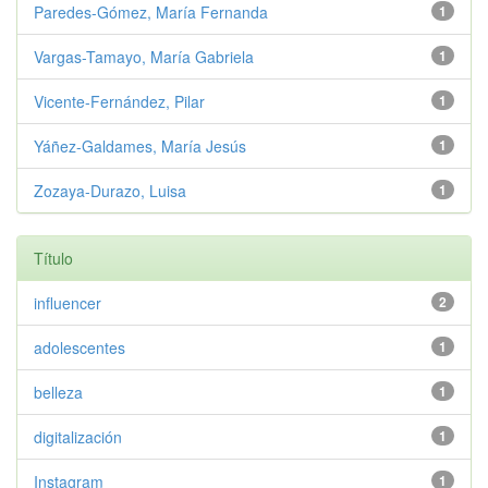
Paredes-Gómez, María Fernanda
1
Vargas-Tamayo, María Gabriela
1
Vicente-Fernández, Pilar
1
Yáñez-Galdames, María Jesús
1
Zozaya-Durazo, Luisa
1
Título
influencer
2
adolescentes
1
belleza
1
digitalización
1
Instagram
1