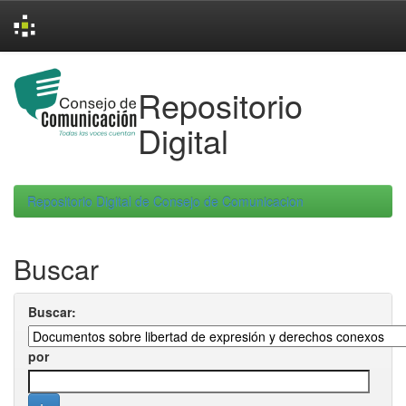
Skip
navigation
Repositorio
Digital
Repositorio Digital de Consejo de Comunicacion
Buscar
Buscar:
por