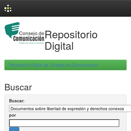
Skip
navigation
Repositorio
Digital
Repositorio Digital de Consejo de Comunicacion
Buscar
Buscar:
por