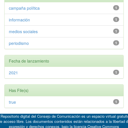
campaña política
1
información
1
medios sociales
1
periodismo
1
Fecha de lanzamiento
2021
1
Has File(s)
true
1
 Repositorio digital del Consejo de Comunicación es un espacio virtual gratuit
e acceso libre. Los documentos contenidos están relacionados a la libertad 
expresión y derechos conexos, bajo la licencia
Creative Commons