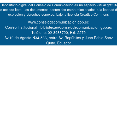
 Repositorio digital del Consejo de Comunicación es un espacio virtual gratuit
e acceso libre. Los documentos contenidos están relacionados a la libertad 
expresión y derechos conexos, bajo la licencia
Creative Commons
www.consejodecomunicacion.gob.ec
Correo institucional - biblioteca@consejodecomunicacion.gob.ec
Teléfono: 02-3938720, Ext. 2279
Av.10 de Agosto N34-566, entre Av. República y Juan Pablo Sanz
Quito, Ecuador