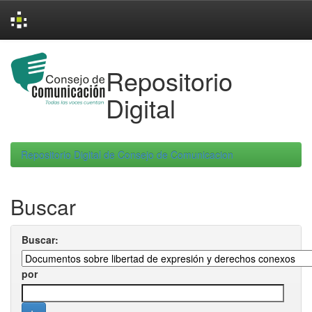
Skip
navigation
Repositorio
Digital
Repositorio Digital de Consejo de Comunicacion
Buscar
Buscar:
por