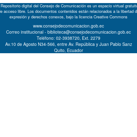
 Repositorio digital del Consejo de Comunicación es un espacio virtual gratuit
e acceso libre. Los documentos contenidos están relacionados a la libertad 
expresión y derechos conexos, bajo la licencia
Creative Commons
www.consejodecomunicacion.gob.ec
Correo institucional - biblioteca@consejodecomunicacion.gob.ec
Teléfono: 02-3938720, Ext. 2279
Av.10 de Agosto N34-566, entre Av. República y Juan Pablo Sanz
Quito, Ecuador