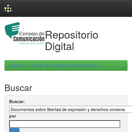
Skip
navigation
Repositorio
Digital
Repositorio Digital de Consejo de Comunicacion
Buscar
Buscar:
por