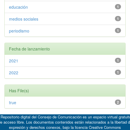
educación
1
medios sociales
1
periodismo
1
Fecha de lanzamiento
2021
1
2022
1
Has File(s)
true
2
 Repositorio digital del Consejo de Comunicación es un espacio virtual gratuit
e acceso libre. Los documentos contenidos están relacionados a la libertad 
expresión y derechos conexos, bajo la licencia
Creative Commons