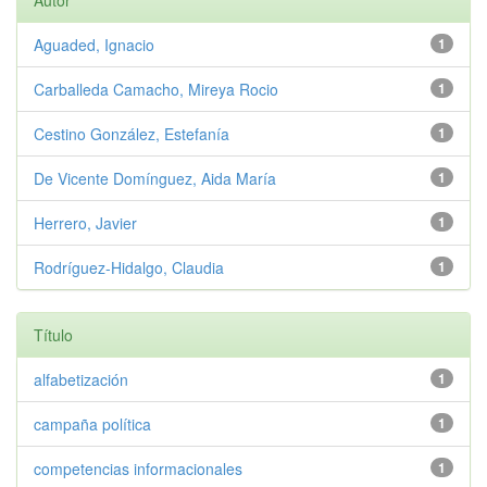
Autor
Aguaded, Ignacio
1
Carballeda Camacho, Mireya Rocio
1
Cestino González, Estefanía
1
De Vicente Domínguez, Aida María
1
Herrero, Javier
1
Rodríguez-Hidalgo, Claudia
1
Título
alfabetización
1
campaña política
1
competencias informacionales
1