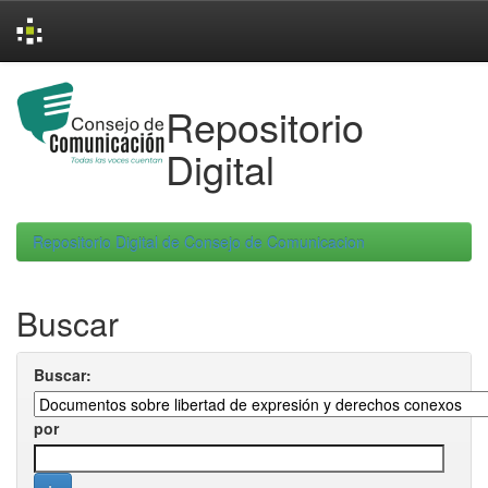
Skip
navigation
Repositorio
Digital
Repositorio Digital de Consejo de Comunicacion
Buscar
Buscar:
por