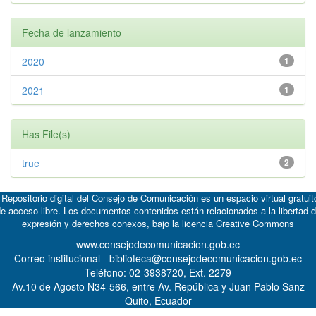
Fecha de lanzamiento
2020
1
2021
1
Has File(s)
true
2
 Repositorio digital del Consejo de Comunicación es un espacio virtual gratuit
e acceso libre. Los documentos contenidos están relacionados a la libertad 
expresión y derechos conexos, bajo la licencia
Creative Commons
www.consejodecomunicacion.gob.ec
Correo institucional - biblioteca@consejodecomunicacion.gob.ec
Teléfono: 02-3938720, Ext. 2279
Av.10 de Agosto N34-566, entre Av. República y Juan Pablo Sanz
Quito, Ecuador