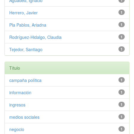
Aguaded, Ignacio
1
Herrero, Javier
1
Pla Pablos, Ariadna
1
Rodríguez-Hidalgo, Claudia
1
Tejedor, Santiago
1
Título
campaña política
1
información
1
ingresos
1
medios sociales
1
negocio
1