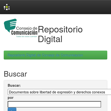
Skip
navigation
Repositorio
Digital
Repositorio Digital de Consejo de Comunicacion
Buscar
Buscar:
por