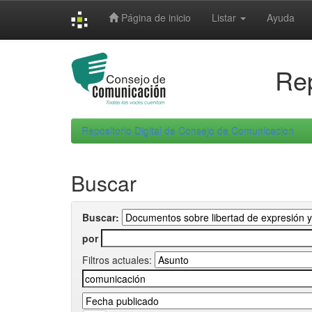
Skip
Página de inicio
Listar
Ayuda
navigation
Rep
Repositorio Digital de Consejo de Comunicacion
Buscar
Buscar:
por
Filtros actuales: