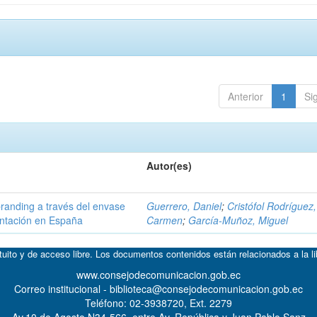
Anterior
1
Si
Autor(es)
branding a través del envase
Guerrero, Daniel
;
Cristófol Rodríguez,
entación en España
Carmen
;
García-Muñoz, Miguel
atuito y de acceso libre. Los documentos contenidos están relacionados a la l
www.consejodecomunicacion.gob.ec
Correo institucional - biblioteca@consejodecomunicacion.gob.ec
Teléfono: 02-3938720, Ext. 2279