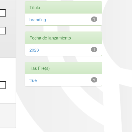
Título
branding
1
Fecha de lanzamiento
2023
1
Has File(s)
true
1