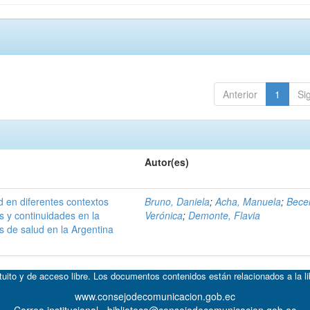
Anterior
1
Si
Autor(es)
 en diferentes contextos
Bruno, Daniela
;
Acha, Manuela
;
Becer
s y continuidades en la
Verónica
;
Demonte, Flavia
as de salud en la Argentina
atuito y de acceso libre. Los documentos contenidos están relacionados a la l
www.consejodecomunicacion.gob.ec