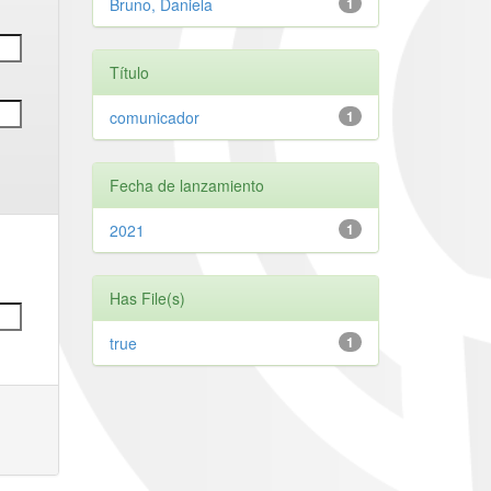
Bruno, Daniela
1
Título
comunicador
1
Fecha de lanzamiento
2021
1
Has File(s)
true
1