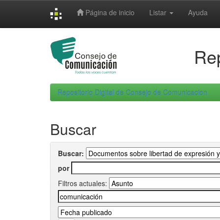
Skip
Página de inicio
Listar
Ayuda
navigation
Rep
Repositorio Digital de Consejo de Comunicacion
Buscar
Buscar:
por
Filtros actuales: