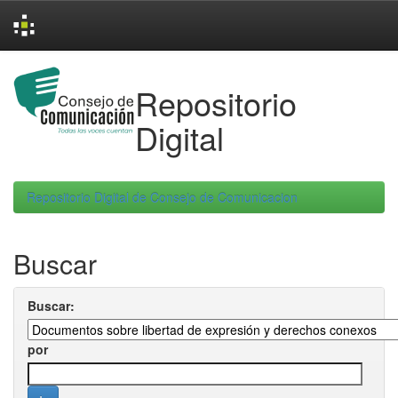
Skip
navigation
Repositorio
Digital
Repositorio Digital de Consejo de Comunicacion
Buscar
Buscar:
por