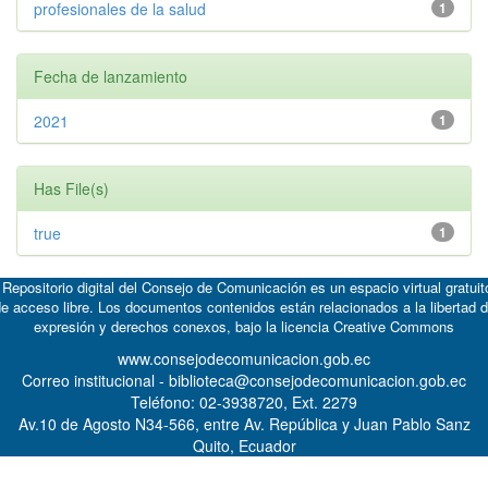
profesionales de la salud
1
Fecha de lanzamiento
2021
1
Has File(s)
true
1
 Repositorio digital del Consejo de Comunicación es un espacio virtual gratuit
e acceso libre. Los documentos contenidos están relacionados a la libertad 
expresión y derechos conexos, bajo la licencia
Creative Commons
www.consejodecomunicacion.gob.ec
Correo institucional - biblioteca@consejodecomunicacion.gob.ec
Teléfono: 02-3938720, Ext. 2279
Av.10 de Agosto N34-566, entre Av. República y Juan Pablo Sanz
Quito, Ecuador